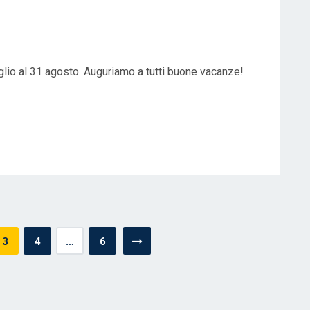
glio al 31 agosto. Auguriamo a tutti buone vacanze!
3
4
…
6