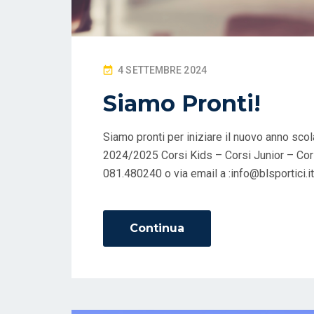
P
4 SETTEMBRE 2024
O
Siamo Pronti!
S
T
Siamo pronti per iniziare il nuovo anno scola
E
2024/2025 Corsi Kids – Corsi Junior – Corsi
D
081.480240 o via email a :info@blsportici.it
O
N
Continua