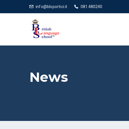
info@blsportici.it
081.480240
News