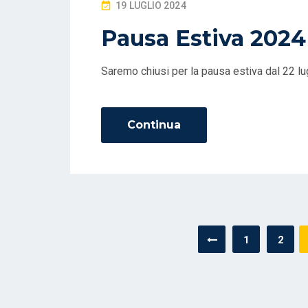
P
19 LUGLIO 2024
O
Pausa Estiva 2024
S
T
Saremo chiusi per la pausa estiva dal 22 lu
E
D
O
Continua
N
Navigazione
1
2
articoli