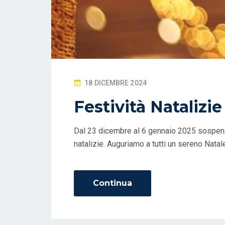
P
18 DICEMBRE 2024
O
Festività Natalizie
S
T
Dal 23 dicembre al 6 gennaio 2025 sospendia
E
natalizie. Auguriamo a tutti un sereno Natal
D
O
N
Continua