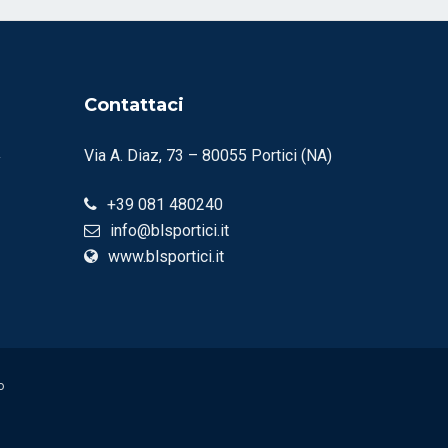
Contattaci
Via A. Diaz, 73 – 80055 Portici (NA)
y
+39 081 480240
info@blsportici.it
www.blsportici.it
o