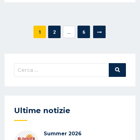
Navigazione
1
2
…
6
articoli
Cerca:
Cerca
Nel
Sito
Ultime notizie
Summer 2026