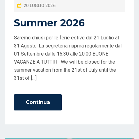
P
20 LUGLIO 2026
O
Summer 2026
S
T
Saremo chiusi per le ferie estive dal 21 Luglio al
E
31 Agosto. La segreteria riaprirà regolarmente dal
D
01 Settembre dalle 15.30 alle 20.00 BUONE
O
VACANZE A TUTTI!! We will be closed for the
N
summer vacation from the 21st of July until the
31st of […]
Continua