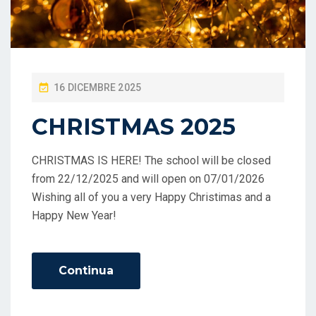
P
16 DICEMBRE 2025
O
CHRISTMAS 2025
S
T
CHRISTMAS IS HERE! The school will be closed
E
from 22/12/2025 and will open on 07/01/2026
D
Wishing all of you a very Happy Christimas and a
O
Happy New Year!
N
Continua