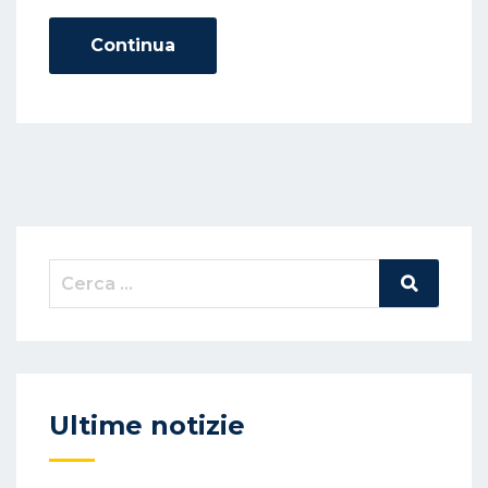
D
O
Continua
N
Cerca:
Cerca
Nel
Sito
Ultime notizie