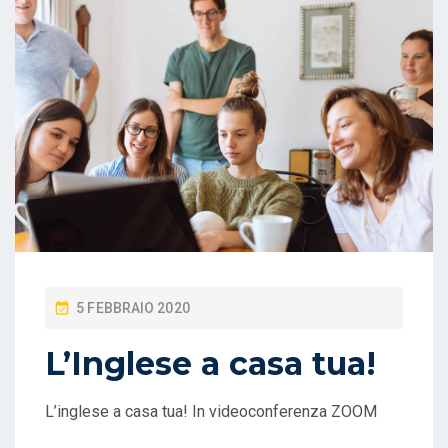
P
5 FEBBRAIO 2020
O
L’Inglese a casa tua!
S
T
L’inglese a casa tua! In videoconferenza ZOOM
E