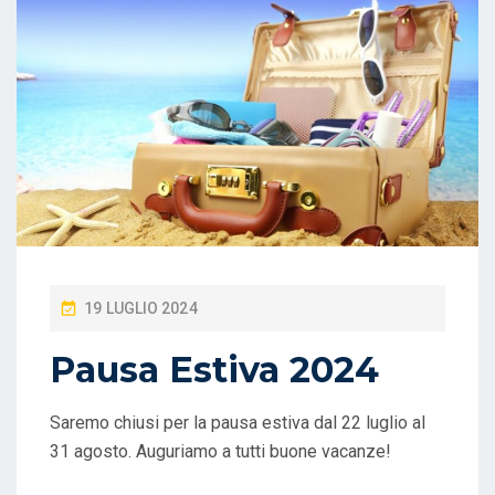
P
19 LUGLIO 2024
O
Pausa Estiva 2024
S
T
Saremo chiusi per la pausa estiva dal 22 luglio al
E
31 agosto. Auguriamo a tutti buone vacanze!
D
O