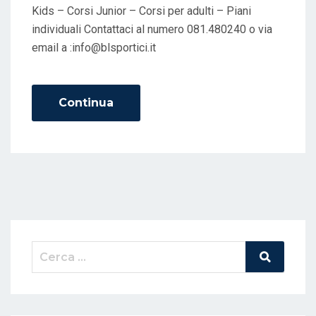
D
Kids – Corsi Junior – Corsi per adulti – Piani
O
individuali Contattaci al numero 081.480240 o via
N
email a :info@blsportici.it
Continua
Cerca:
Cerca
Nel
Sito